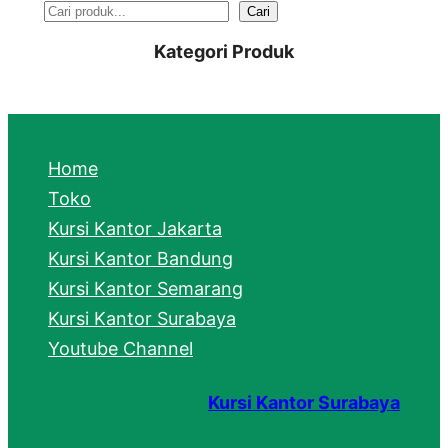
S
Cari
e
Kategori Produk
a
r
c
Home
h
Toko
Kursi Kantor Jakarta
Kursi Kantor Bandung
Kursi Kantor Semarang
Kursi Kantor Surabaya
Youtube Channel
Kursi Kantor Surabaya