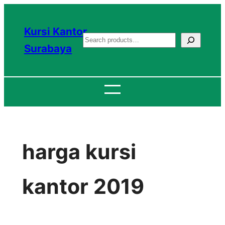
Lewati
ke
Kursi Kantor
S
konten
Surabaya
e
a
r
c
h
harga kursi
kantor 2019