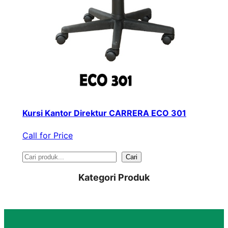
Kursi Kantor Direktur CARRERA ECO 301
Call for Price
S
Cari
e
Kategori Produk
a
r