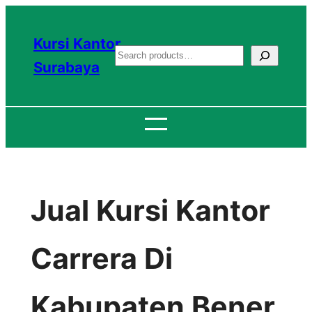
Lewati
ke
Kursi Kantor
S
konten
Surabaya
e
a
r
c
h
Jual Kursi Kantor
Carrera Di
Kabupaten Bener