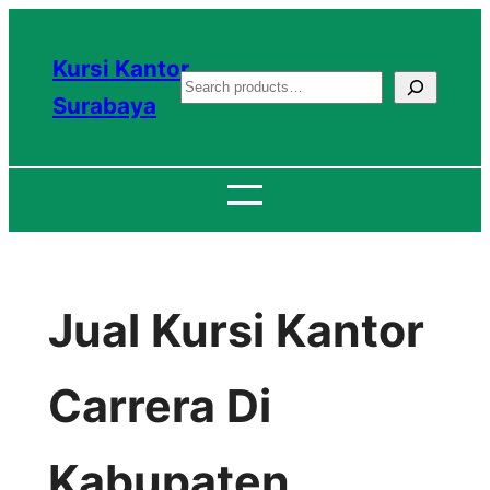
Lewati
ke
Kursi Kantor
S
konten
Surabaya
e
a
r
c
h
Jual Kursi Kantor
Carrera Di
Kabupaten