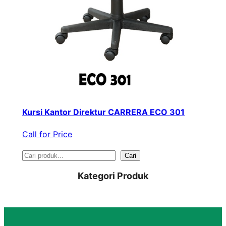
Kursi Kantor Direktur CARRERA ECO 301
Call for Price
S
Cari
e
Kategori Produk
a
r