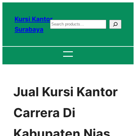
Lewati
ke
Kursi Kantor
S
konten
Surabaya
e
a
r
c
h
Jual Kursi Kantor
Carrera Di
Kabupaten Nias