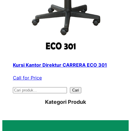
Kursi Kantor Direktur CARRERA ECO 301
Call for Price
S
Cari
e
Kategori Produk
a
r