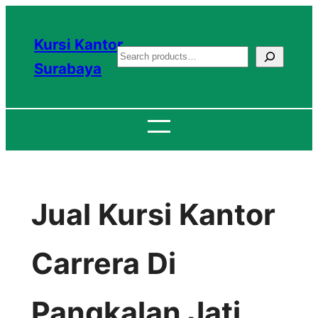
Lewati
ke
Kursi Kantor
S
konten
Surabaya
e
a
r
c
h
Jual Kursi Kantor
Carrera Di
Pangkalan Jati