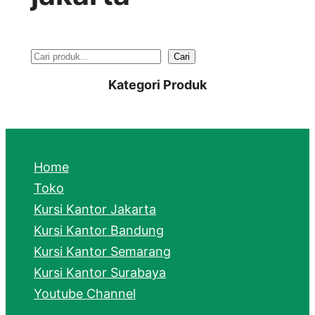
S
Cari
e
Kategori Produk
a
r
c
Home
h
Toko
Kursi Kantor Jakarta
Kursi Kantor Bandung
Kursi Kantor Semarang
Kursi Kantor Surabaya
Youtube Channel