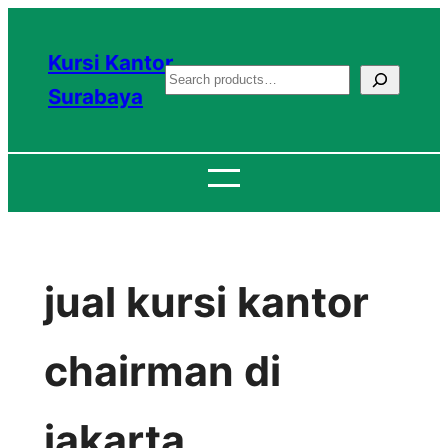
Lewati
ke
Kursi Kantor
S
konten
Surabaya
e
a
r
c
h
jual kursi kantor
chairman di
jakarta