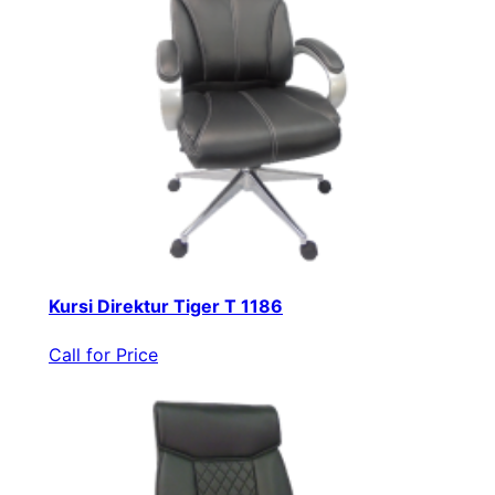
Kursi Direktur Tiger T 1186
Call for Price