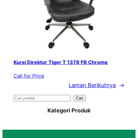
Kursi Direktur Tiger T 1378 FB Chrome
Call for Price
Laman Berikutnya
→
S
Cari
e
Kategori Produk
a
r