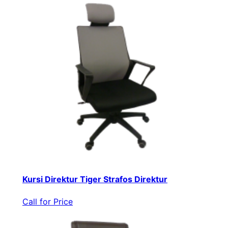
Kursi Direktur Tiger Strafos Direktur
Call for Price