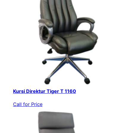
Kursi Direktur Tiger T 1160
Call for Price