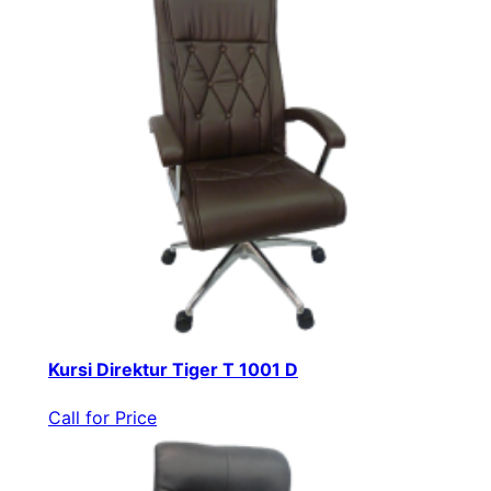
Kursi Direktur Tiger T 1001 D
Call for Price