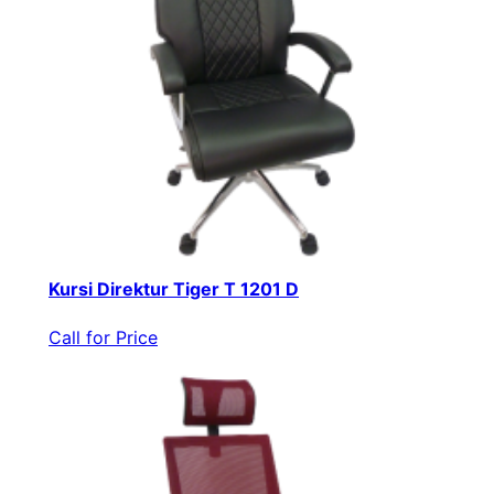
Kursi Direktur Tiger T 1201 D
Call for Price