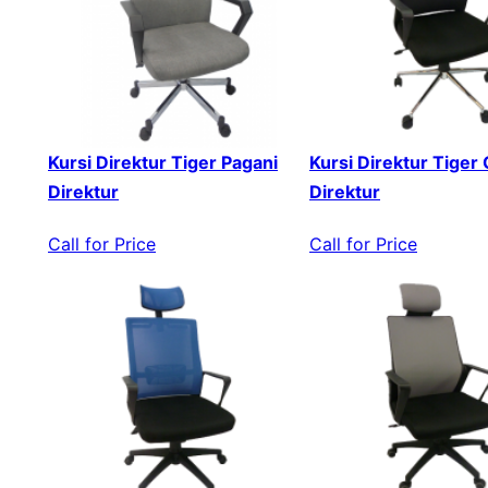
Kursi Direktur Tiger Pagani
Kursi Direktur Tiger
Direktur
Direktur
Call for Price
Call for Price