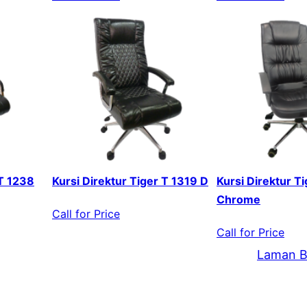
 T 1238
Kursi Direktur Tiger T 1319 D
Kursi Direktur T
Chrome
Call for Price
Call for Price
Laman B