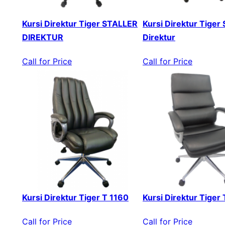
Kursi Direktur Tiger STALLER
Kursi Direktur Tiger 
DIREKTUR
Direktur
Call for Price
Call for Price
Kursi Direktur Tiger T 1160
Kursi Direktur Tiger
Call for Price
Call for Price