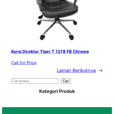
Kursi Direktur Tiger T 1378 FB Chrome
Call for Price
Laman Berikutnya
→
S
Cari
e
Kategori Produk
a
r