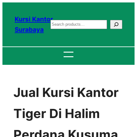
Lewati
ke
Kursi Kantor
S
konten
Surabaya
e
a
r
c
h
Jual Kursi Kantor
Tiger Di Halim
Perdana Kusuma