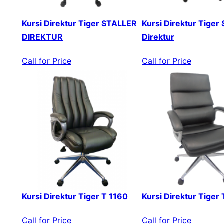
Kursi Direktur Tiger STALLER
Kursi Direktur Tiger 
DIREKTUR
Direktur
Call for Price
Call for Price
Kursi Direktur Tiger T 1160
Kursi Direktur Tiger
Call for Price
Call for Price