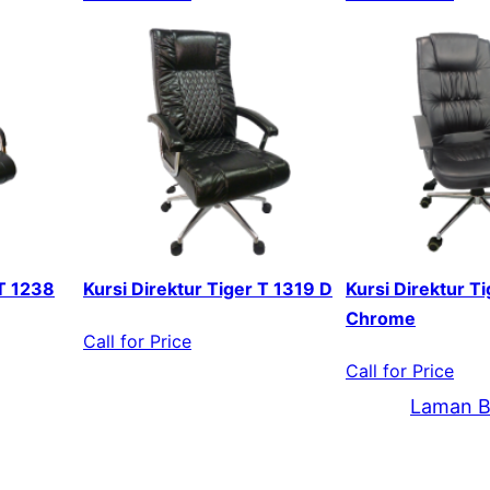
 T 1238
Kursi Direktur Tiger T 1319 D
Kursi Direktur T
Chrome
Call for Price
Call for Price
Laman B