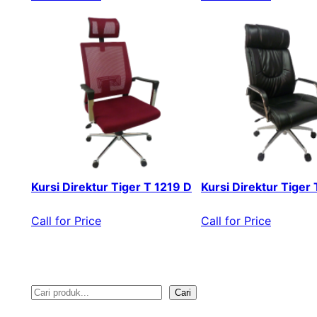
Kursi Direktur Tiger T 1219 D
Kursi Direktur Tiger
Call for Price
Call for Price
Cari
S