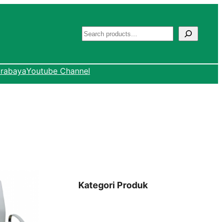
S
e
urabaya
Youtube Channel
a
r
c
h
Kategori Produk