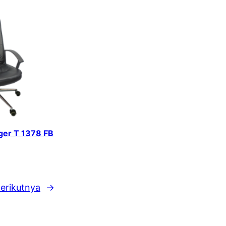
iger T 1378 FB
erikutnya
→