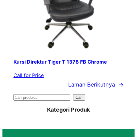
Kursi Direktur Tiger T 1378 FB Chrome
Call for Price
Laman Berikutnya
→
S
Cari
e
Kategori Produk
a
r