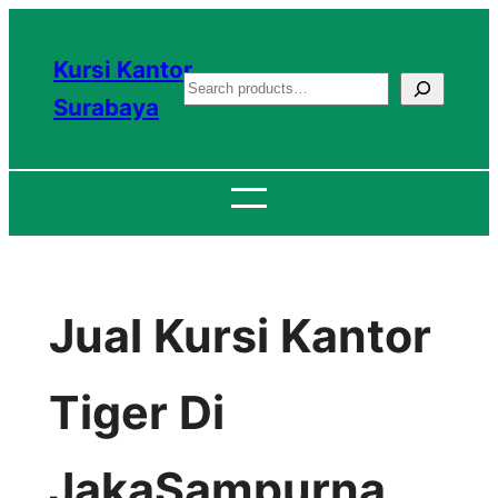
Lewati
ke
Kursi Kantor
S
konten
Surabaya
e
a
r
c
h
Jual Kursi Kantor
Tiger Di
JakaSampurna