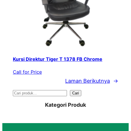
Kursi Direktur Tiger T 1378 FB Chrome
Call for Price
Laman Berikutnya
→
S
Cari
e
Kategori Produk
a
r