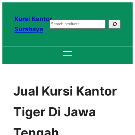
Lewati
ke
Kursi Kantor
S
konten
Surabaya
e
a
r
c
h
Jual Kursi Kantor
Tiger Di Jawa
Tengah