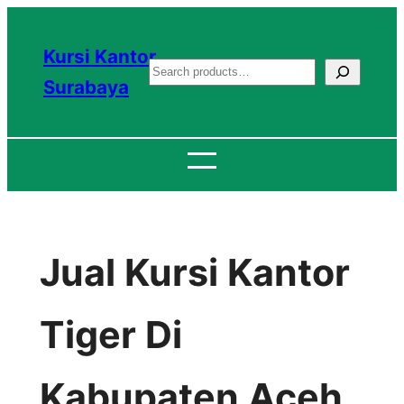
Lewati
ke
Kursi Kantor
S
konten
Surabaya
e
a
r
c
h
Jual Kursi Kantor
Tiger Di
Kabupaten Aceh