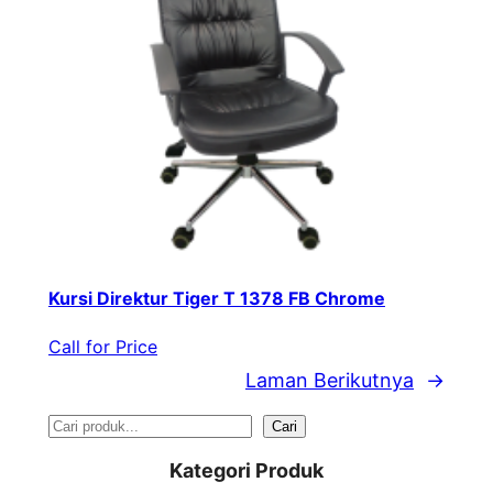
Kursi Direktur Tiger T 1378 FB Chrome
Call for Price
Laman Berikutnya
→
S
Cari
e
Kategori Produk