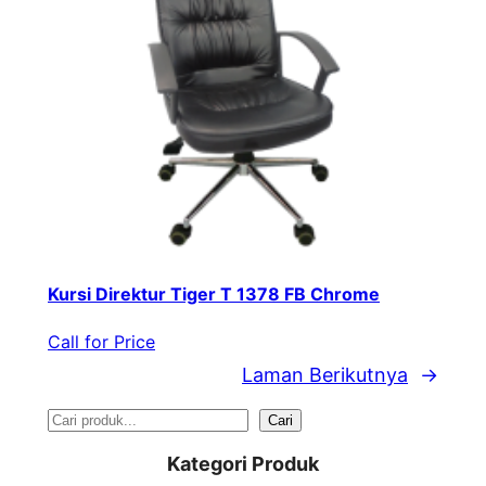
Kursi Direktur Tiger T 1378 FB Chrome
Call for Price
Laman Berikutnya
→
S
Cari
e
Kategori Produk