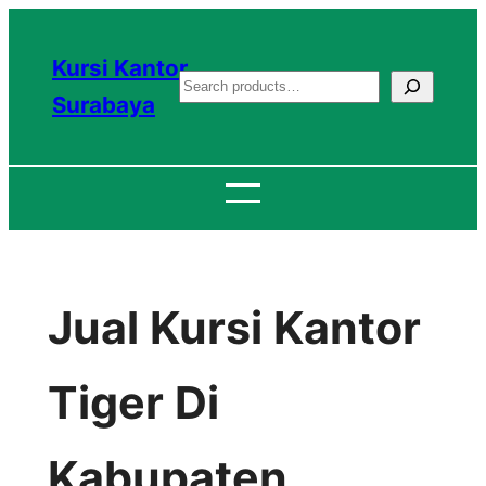
Lewati
ke
Kursi Kantor
S
konten
Surabaya
e
a
r
c
h
Jual Kursi Kantor
Tiger Di
Kabupaten