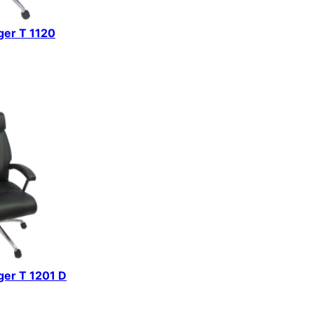
iger T 1120
iger T 1201 D