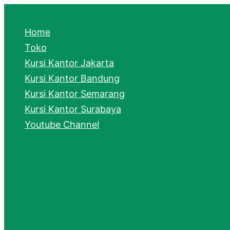
e
a
Home
r
Toko
Kursi Kantor Jakarta
c
Kursi Kantor Bandung
h
Kursi Kantor Semarang
Kursi Kantor Surabaya
Youtube Channel