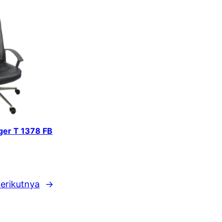
iger T 1378 FB
erikutnya
→