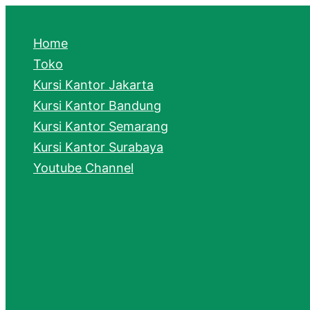
e
a
Home
r
Toko
Kursi Kantor Jakarta
c
Kursi Kantor Bandung
h
Kursi Kantor Semarang
Kursi Kantor Surabaya
Youtube Channel