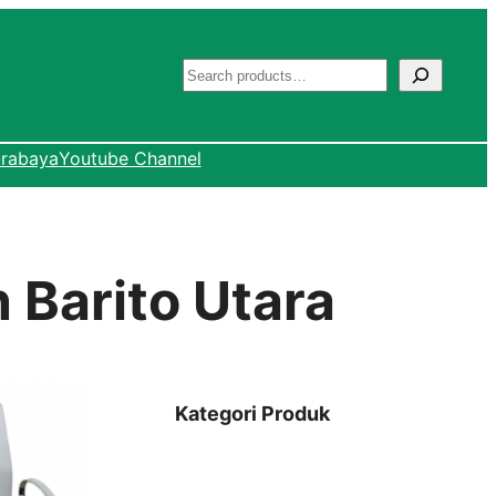
S
e
urabaya
Youtube Channel
a
r
c
 Barito Utara
h
Kategori Produk