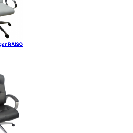
iger RAISO