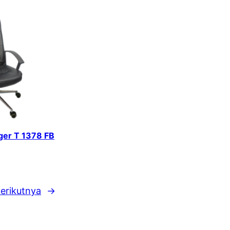
iger T 1378 FB
erikutnya
→