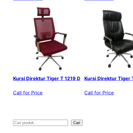
Kursi Direktur Tiger T 1219 D
Kursi Direktur Tiger
Call for Price
Call for Price
Cari
S