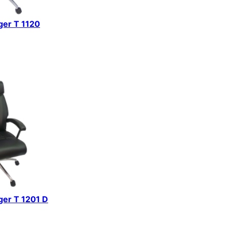
iger T 1120
iger T 1201 D