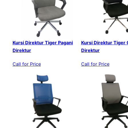
Kursi Direktur Tiger Pagani
Kursi Direktur Tiger
Direktur
Direktur
Call for Price
Call for Price