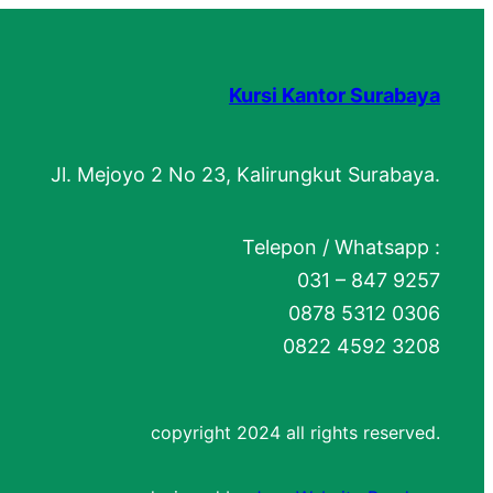
Kursi Kantor Surabaya
Jl. Mejoyo 2 No 23, Kalirungkut Surabaya.
Telepon / Whatsapp :
031 – 847 9257
0878 5312 0306
0822 4592 3208
copyright 2024 all rights reserved.