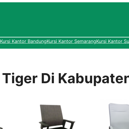
Kursi Kantor Bandung
Kursi Kantor Semarang
Kursi Kantor S
 Tiger Di Kabupaten