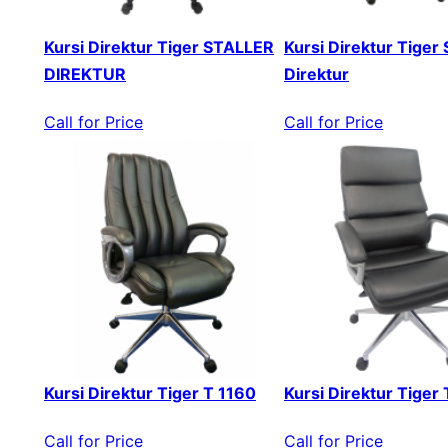
Kursi Direktur Tiger STALLER
Kursi Direktur Tiger 
DIREKTUR
Direktur
Call for Price
Call for Price
Kursi Direktur Tiger T 1160
Kursi Direktur Tiger
Call for Price
Call for Price