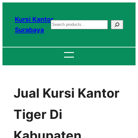
Lewati
ke
Kursi Kantor
S
konten
Surabaya
e
a
r
c
h
Jual Kursi Kantor
Tiger Di
Kabupaten