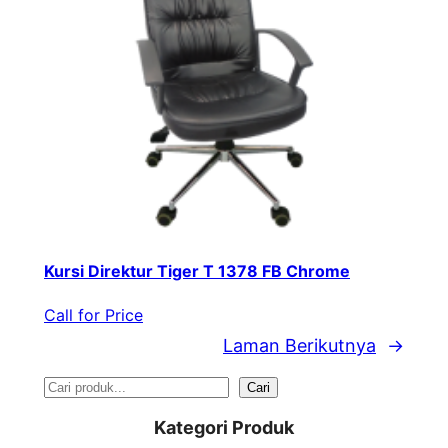
Kursi Direktur Tiger T 1378 FB Chrome
Call for Price
Laman Berikutnya
→
S
Cari
e
Kategori Produk