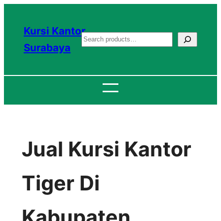
Lewati
ke
Kursi Kantor
S
konten
Surabaya
e
a
r
c
h
Jual Kursi Kantor
Tiger Di
Kabupaten