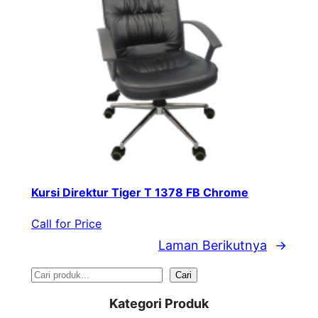
Kursi Direktur Tiger T 1378 FB Chrome
Call for Price
Laman Berikutnya
→
S
Cari
e
Kategori Produk