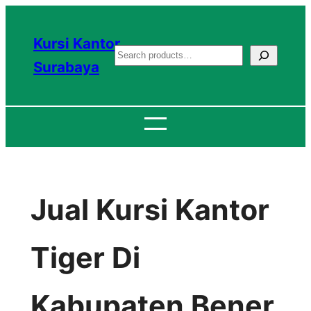
Lewati
ke
Kursi Kantor
S
konten
Surabaya
e
a
r
c
h
Jual Kursi Kantor
Tiger Di
Kabupaten Bener