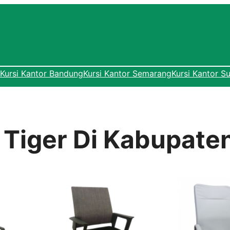
Kursi Kantor Bandung
Kursi Kantor Semarang
Kursi Kantor S
r Tiger Di Kabupat