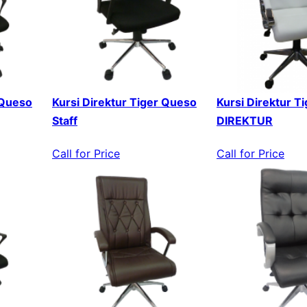
 Queso
Kursi Direktur Tiger Queso
Kursi Direktur T
Staff
DIREKTUR
Call for Price
Call for Price