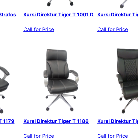
Strafos
Kursi Direktur Tiger T 1001 D
Kursi Direktur T
Call for Price
Call for Price
 T 1179
Kursi Direktur Tiger T 1186
Kursi Direktur T
Call for Price
Call for Price