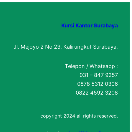
Kursi Kantor Surabaya
Jl. Mejoyo 2 No 23, Kalirungkut Surabaya.
Telepon / Whatsapp :
031 – 847 9257
0878 5312 0306
0822 4592 3208
copyright 2024 all rights reserved.