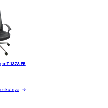
iger T 1378 FB
erikutnya
→