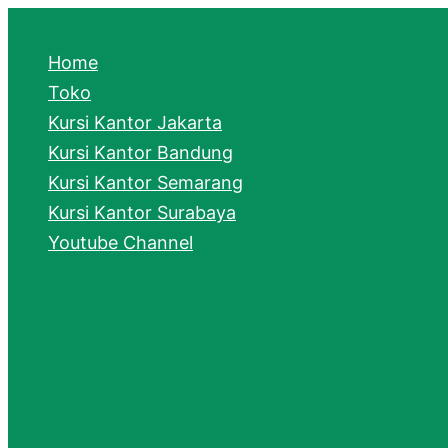
e
a
Home
r
Toko
Kursi Kantor Jakarta
c
Kursi Kantor Bandung
h
Kursi Kantor Semarang
Kursi Kantor Surabaya
Youtube Channel