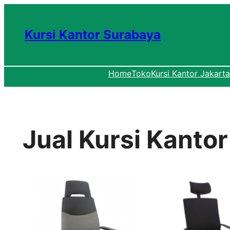
Lewati
ke
Kursi Kantor Surabaya
konten
Home
Toko
Kursi Kantor Jakarta
Jual Kursi Kanto