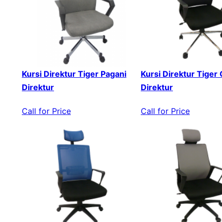
Kursi Direktur Tiger Pagani
Kursi Direktur Tiger
Direktur
Direktur
Call for Price
Call for Price