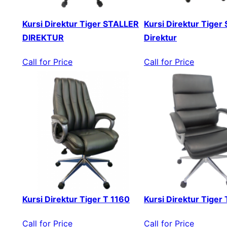
Kursi Direktur Tiger STALLER
Kursi Direktur Tiger 
DIREKTUR
Direktur
Call for Price
Call for Price
Kursi Direktur Tiger T 1160
Kursi Direktur Tiger
Call for Price
Call for Price