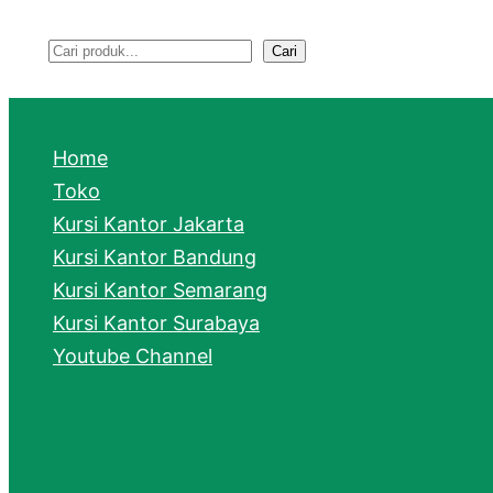
Cari
S
e
a
Home
r
Toko
Kursi Kantor Jakarta
c
Kursi Kantor Bandung
h
Kursi Kantor Semarang
Kursi Kantor Surabaya
Youtube Channel