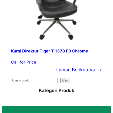
Kursi Direktur Tiger T 1378 FB Chrome
Call for Price
Laman Berikutnya
→
S
Cari
e
Kategori Produk
a
r