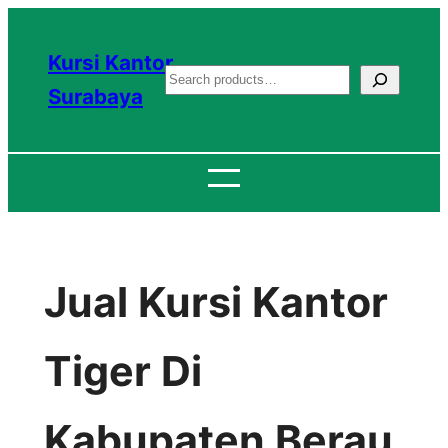
Lewati
ke
Kursi Kantor
S
konten
Surabaya
e
a
r
c
h
Jual Kursi Kantor
Tiger Di
Kabupaten Berau