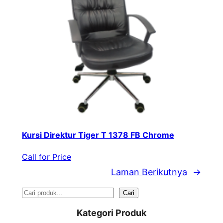
Kursi Direktur Tiger T 1378 FB Chrome
Call for Price
Laman Berikutnya
→
S
Cari
e
Kategori Produk