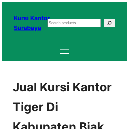
Lewati
ke
Kursi Kantor
S
konten
Surabaya
e
a
r
c
h
Jual Kursi Kantor
Tiger Di
Kabupaten Biak