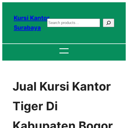
Lewati
ke
Kursi Kantor
S
konten
Surabaya
e
a
r
c
h
Jual Kursi Kantor
Tiger Di
Kabupaten Bogor