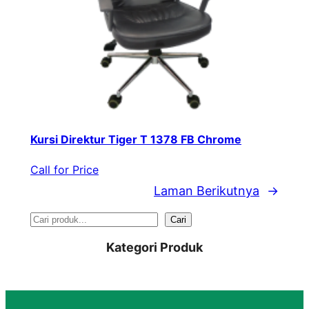
Kursi Direktur Tiger T 1378 FB Chrome
Call for Price
Laman Berikutnya
→
S
Cari
e
Kategori Produk
a
r