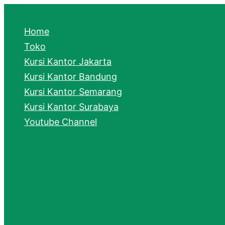
e
a
Home
r
Toko
Kursi Kantor Jakarta
c
Kursi Kantor Bandung
h
Kursi Kantor Semarang
Kursi Kantor Surabaya
Youtube Channel