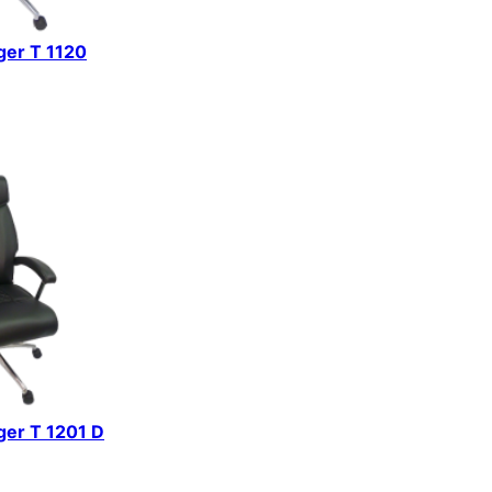
iger T 1120
iger T 1201 D