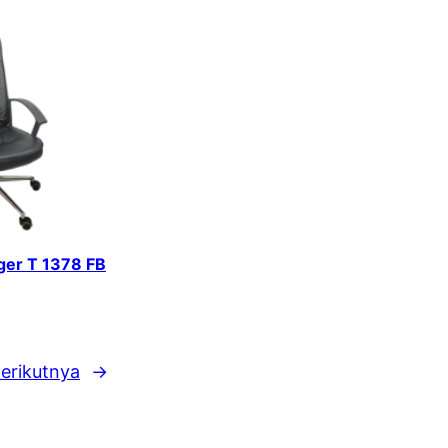
iger T 1378 FB
erikutnya
→