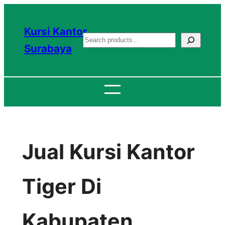
Lewati
ke
Kursi Kantor
S
konten
Surabaya
e
a
r
c
h
Jual Kursi Kantor
Tiger Di
Kabupaten