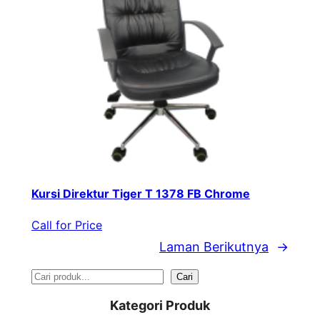
Kursi Direktur Tiger T 1378 FB Chrome
Call for Price
Laman Berikutnya
→
S
Cari
e
Kategori Produk