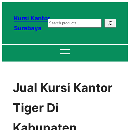
Lewati
ke
Kursi Kantor
S
konten
Surabaya
e
a
r
c
h
Jual Kursi Kantor
Tiger Di
Kabupaten