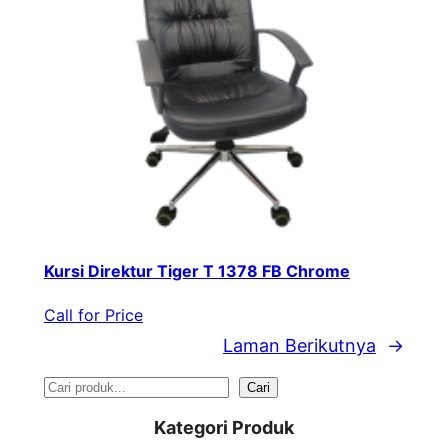
Kursi Direktur Tiger T 1378 FB Chrome
Call for Price
Laman Berikutnya
→
S
Cari
e
Kategori Produk