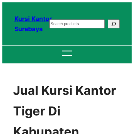
Lewati
ke
Kursi Kantor
S
konten
Surabaya
e
a
r
c
h
Jual Kursi Kantor
Tiger Di
Kabupaten