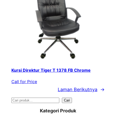
Kursi Direktur Tiger T 1378 FB Chrome
Call for Price
Laman Berikutnya
→
S
Cari
e
Kategori Produk