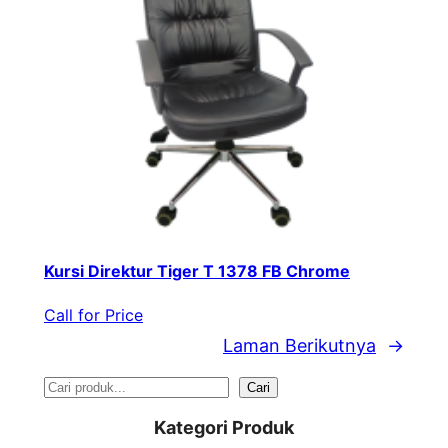
Kursi Direktur Tiger T 1378 FB Chrome
Call for Price
Laman Berikutnya
→
S
Cari
e
Kategori Produk