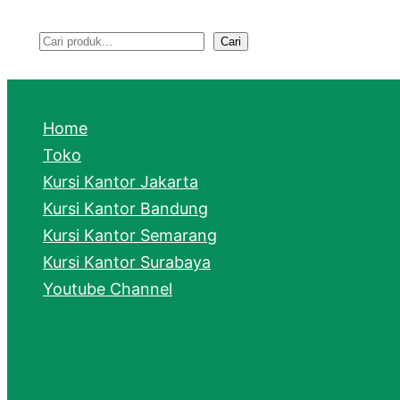
Cari
S
e
a
Home
r
Toko
Kursi Kantor Jakarta
c
Kursi Kantor Bandung
h
Kursi Kantor Semarang
Kursi Kantor Surabaya
Youtube Channel