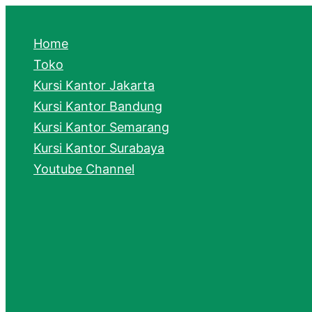
e
a
Home
r
Toko
Kursi Kantor Jakarta
c
Kursi Kantor Bandung
h
Kursi Kantor Semarang
Kursi Kantor Surabaya
Youtube Channel