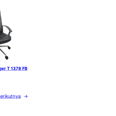
iger T 1378 FB
erikutnya
→