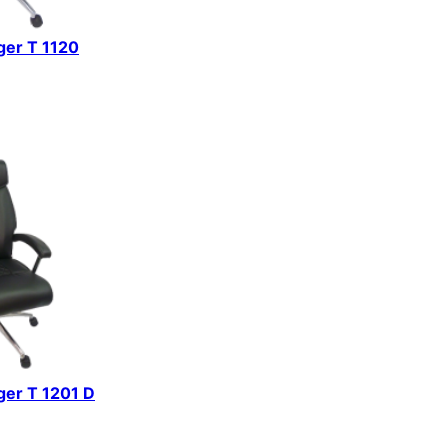
iger T 1120
iger T 1201 D