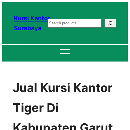
Lewati
ke
Kursi Kantor
S
konten
Surabaya
e
a
r
c
h
Jual Kursi Kantor
Tiger Di
Kabupaten Garut