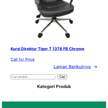
Kursi Direktur Tiger T 1378 FB Chrome
Call for Price
Laman Berikutnya
→
S
Cari
e
Kategori Produk
a
r