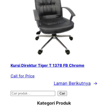
Kursi Direktur Tiger T 1378 FB Chrome
Call for Price
Laman Berikutnya
→
S
Cari
e
Kategori Produk