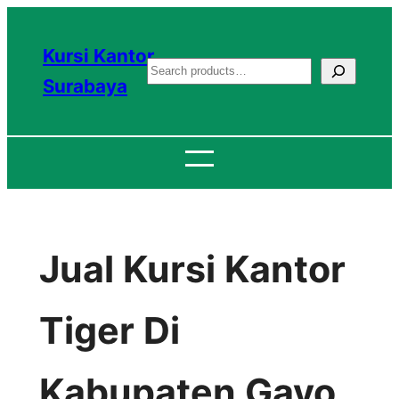
Lewati
ke
Kursi Kantor
S
konten
Surabaya
e
a
r
c
h
Jual Kursi Kantor
Tiger Di
Kabupaten Gayo