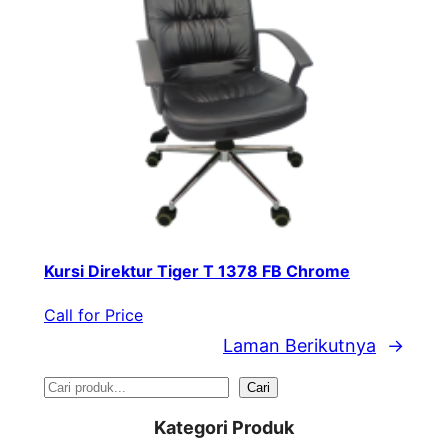
Kursi Direktur Tiger T 1378 FB Chrome
Call for Price
Laman Berikutnya
→
S
Cari
e
Kategori Produk