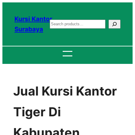
Lewati
ke
Kursi Kantor
S
konten
Surabaya
e
a
r
c
h
Jual Kursi Kantor
Tiger Di
Kabupaten