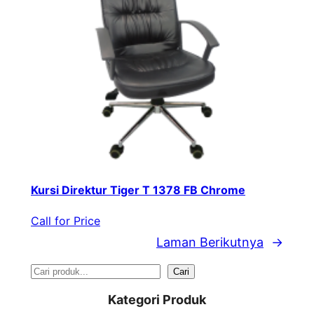
Kursi Direktur Tiger T 1378 FB Chrome
Call for Price
Laman Berikutnya
→
S
Cari
e
Kategori Produk