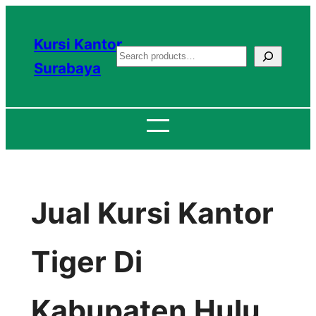
Lewati
ke
Kursi Kantor
S
konten
Surabaya
e
a
r
c
h
Jual Kursi Kantor
Tiger Di
Kabupaten Hulu