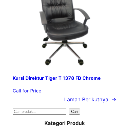
Kursi Direktur Tiger T 1378 FB Chrome
Call for Price
Laman Berikutnya
→
S
Cari
e
Kategori Produk