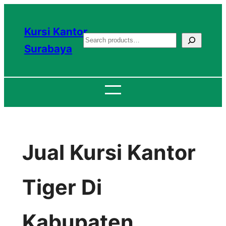
Lewati
ke
Kursi Kantor
S
konten
Surabaya
e
a
r
c
h
Jual Kursi Kantor
Tiger Di
Kabupaten