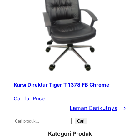
Kursi Direktur Tiger T 1378 FB Chrome
Call for Price
Laman Berikutnya
→
S
Cari
e
Kategori Produk