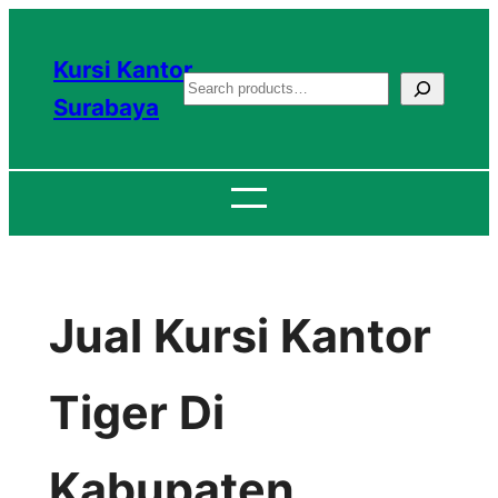
Lewati
ke
Kursi Kantor
S
konten
Surabaya
e
a
r
c
h
Jual Kursi Kantor
Tiger Di
Kabupaten