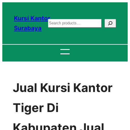
Lewati
ke
Kursi Kantor
S
konten
Surabaya
e
a
r
c
h
Jual Kursi Kantor
Tiger Di
Kabupaten Jual