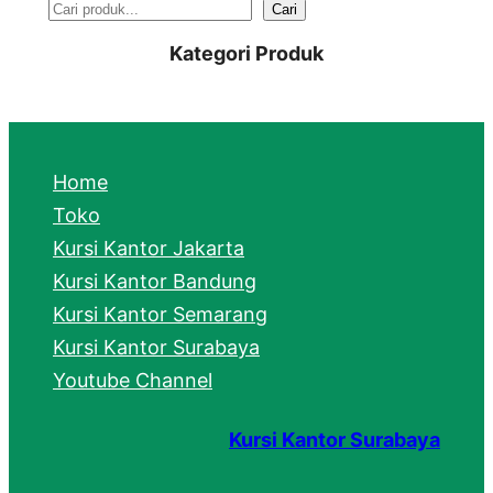
S
Cari
e
Kategori Produk
a
r
c
Home
h
Toko
Kursi Kantor Jakarta
Kursi Kantor Bandung
Kursi Kantor Semarang
Kursi Kantor Surabaya
Youtube Channel
Kursi Kantor Surabaya