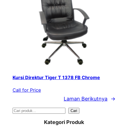
Kursi Direktur Tiger T 1378 FB Chrome
Call for Price
Laman Berikutnya
→
S
Cari
e
Kategori Produk