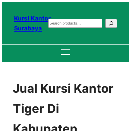
Lewati
ke
Kursi Kantor
S
konten
Surabaya
e
a
r
c
h
Jual Kursi Kantor
Tiger Di
Kabupaten