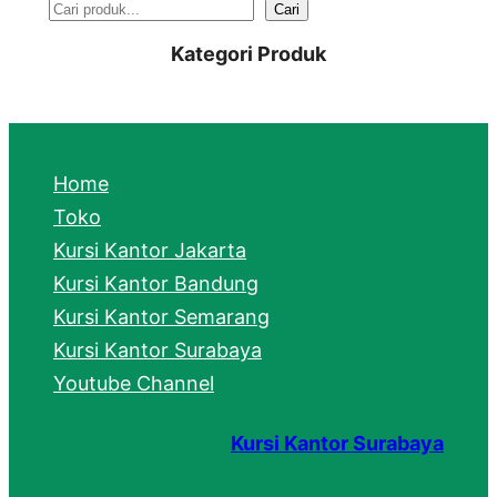
S
Cari
e
Kategori Produk
a
r
c
Home
h
Toko
Kursi Kantor Jakarta
Kursi Kantor Bandung
Kursi Kantor Semarang
Kursi Kantor Surabaya
Youtube Channel
Kursi Kantor Surabaya