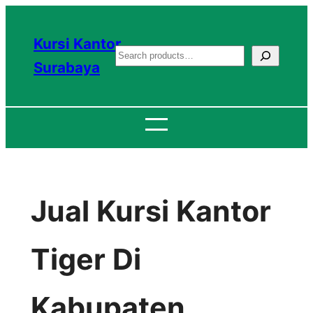
Lewati
ke
Kursi Kantor
S
konten
Surabaya
e
a
r
c
h
Jual Kursi Kantor
Tiger Di
Kabupaten