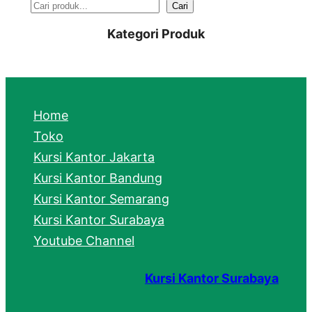
S
Cari
e
Kategori Produk
a
r
c
Home
h
Toko
Kursi Kantor Jakarta
Kursi Kantor Bandung
Kursi Kantor Semarang
Kursi Kantor Surabaya
Youtube Channel
Kursi Kantor Surabaya