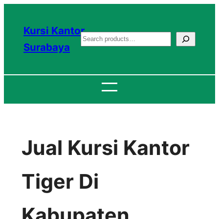
Lewati
ke
Kursi Kantor
S
konten
Surabaya
e
a
r
c
h
Jual Kursi Kantor
Tiger Di
Kabupaten