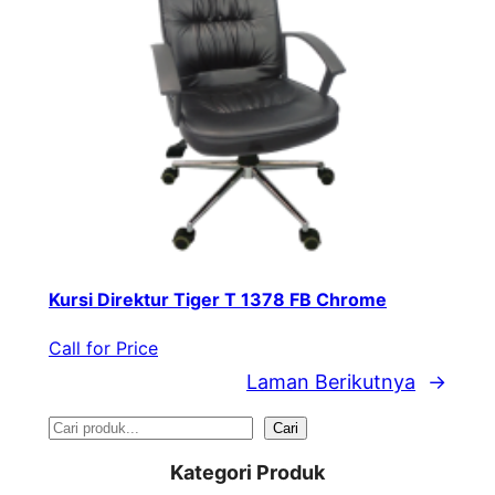
Kursi Direktur Tiger T 1378 FB Chrome
Call for Price
Laman Berikutnya
→
S
Cari
e
Kategori Produk