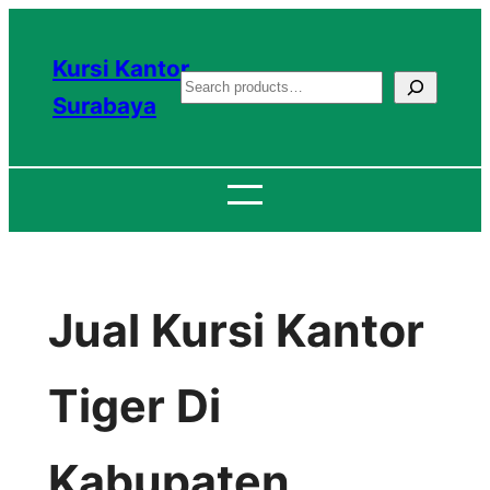
Lewati
ke
Kursi Kantor
S
konten
Surabaya
e
a
r
c
h
Jual Kursi Kantor
Tiger Di
Kabupaten