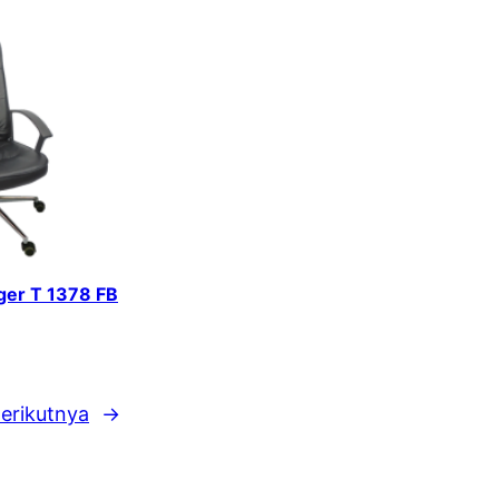
iger T 1378 FB
erikutnya
→