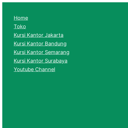
e
a
Home
r
Toko
Kursi Kantor Jakarta
c
Kursi Kantor Bandung
h
Kursi Kantor Semarang
Kursi Kantor Surabaya
Youtube Channel