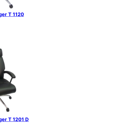
iger T 1120
iger T 1201 D