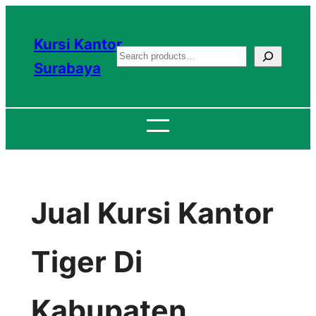
Lewati
ke
Kursi Kantor
S
konten
Surabaya
e
a
r
c
h
Jual Kursi Kantor
Tiger Di
Kabupaten