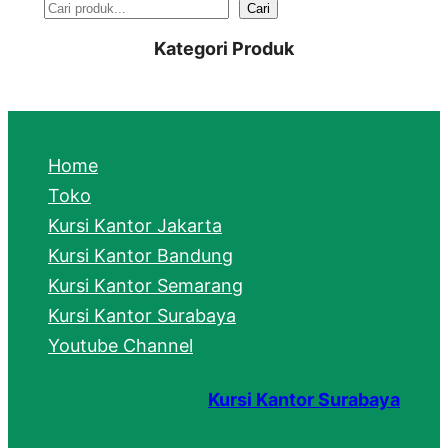
S
Cari
e
Kategori Produk
a
r
c
Home
h
Toko
Kursi Kantor Jakarta
Kursi Kantor Bandung
Kursi Kantor Semarang
Kursi Kantor Surabaya
Youtube Channel
Kursi Kantor Surabaya