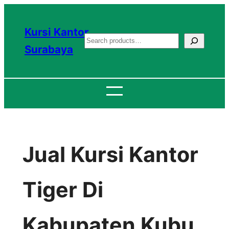
Lewati
ke
Kursi Kantor
S
konten
Surabaya
e
a
r
c
h
Jual Kursi Kantor
Tiger Di
Kabupaten Kubu