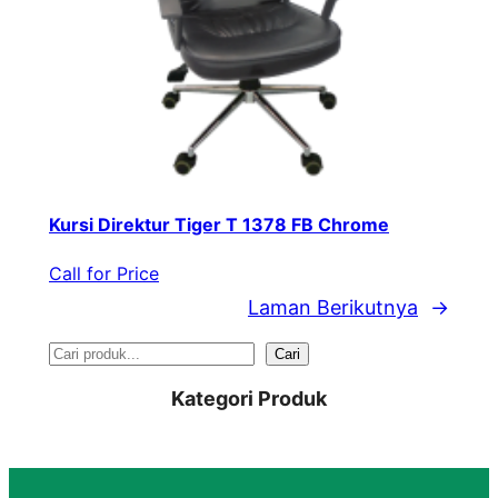
Kursi Direktur Tiger T 1378 FB Chrome
Call for Price
Laman Berikutnya
→
S
Cari
e
Kategori Produk
a
r