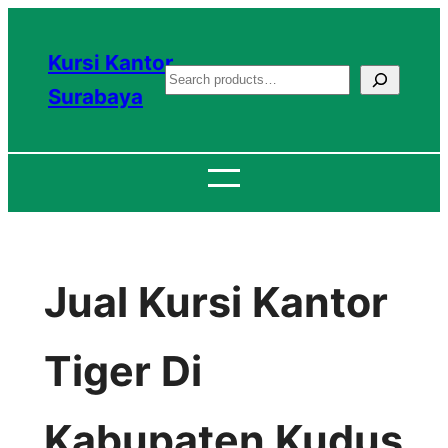
Lewati
ke
Kursi Kantor
S
konten
Surabaya
e
a
r
c
h
Jual Kursi Kantor
Tiger Di
Kabupaten Kudus