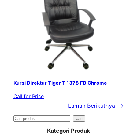
Kursi Direktur Tiger T 1378 FB Chrome
Call for Price
Laman Berikutnya
→
S
Cari
e
Kategori Produk