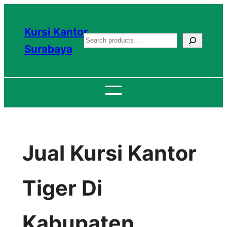
Lewati
ke
Kursi Kantor
S
konten
Surabaya
e
a
r
c
h
Jual Kursi Kantor
Tiger Di
Kabupaten