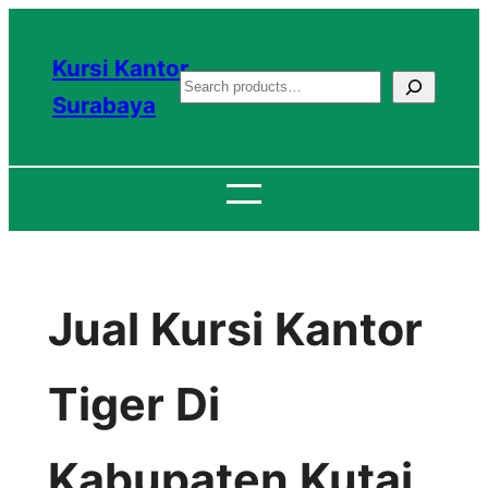
Lewati
ke
Kursi Kantor
S
konten
Surabaya
e
a
r
c
h
Jual Kursi Kantor
Tiger Di
Kabupaten Kutai