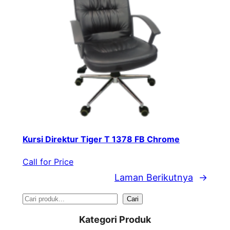
Kursi Direktur Tiger T 1378 FB Chrome
Call for Price
Laman Berikutnya
→
S
Cari
e
Kategori Produk