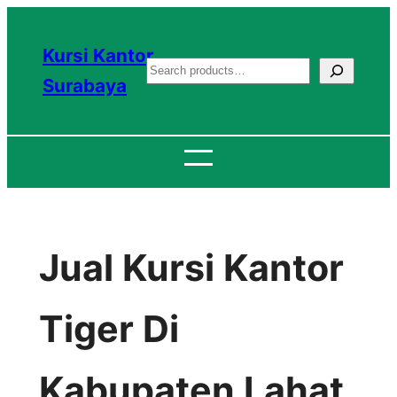
Lewati
ke
Kursi Kantor
S
konten
Surabaya
e
a
r
c
h
Jual Kursi Kantor
Tiger Di
Kabupaten Lahat