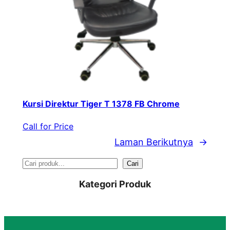
Kursi Direktur Tiger T 1378 FB Chrome
Call for Price
Laman Berikutnya
→
S
Cari
e
Kategori Produk
a
r