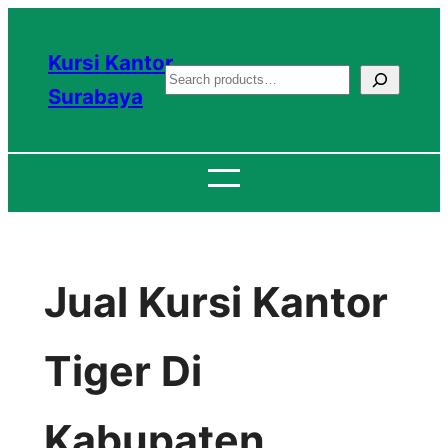
Lewati
ke
Kursi Kantor
S
konten
Surabaya
e
a
r
c
h
Jual Kursi Kantor
Tiger Di
Kabupaten