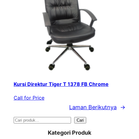
Kursi Direktur Tiger T 1378 FB Chrome
Call for Price
Laman Berikutnya
→
S
Cari
e
Kategori Produk